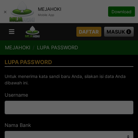
MEJAHOKI
×
Download
Mobile App
DAFTAR
MASUK
MEJAHOKI
LUPA PASSWORD
LUPA PASSWORD
Untuk menerima kata sandi baru Anda, silakan isi data Anda
dibawah ini.
Username
Nama Bank