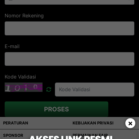
Nomor Rekening
E-mail
Kode Validasi
PROSES
×
PERATURAN
KEBIJAKAN PRIVASI
SPONSOR
PERMAINAN FAIR